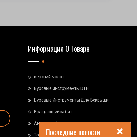
Информация О Товаре
верхний молот
Буровые инструменты DTH
Буровые Инструменты Для Вскрыши
Вращающийся бит
Анкерные болты
×
Последние новости
Taphole Буровые Инструменты