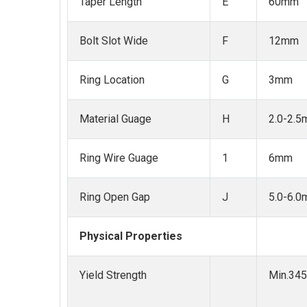
Taper Length
E
60mm
Bolt Slot Wide
F
12mm
Ring Location
G
3mm
Material Guage
H
2.0-2.
Ring Wire Guage
1
6mm
Ring Open Gap
J
5.0-6.
Physical Properties
Yield Strength
Min.345