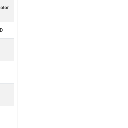
olor
ID