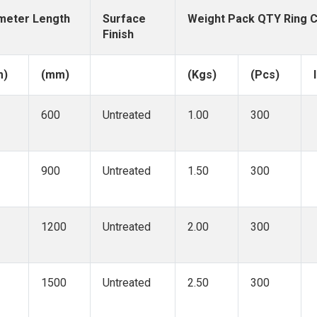
meter Length
Surface
Weight Pack QTY Ring C
Finish
m)
(mm)
(Kgs)
(Pcs)
600
Untreated
1.00
300
900
Untreated
1.50
300
1200
Untreated
2.00
300
1500
Untreated
2.50
300