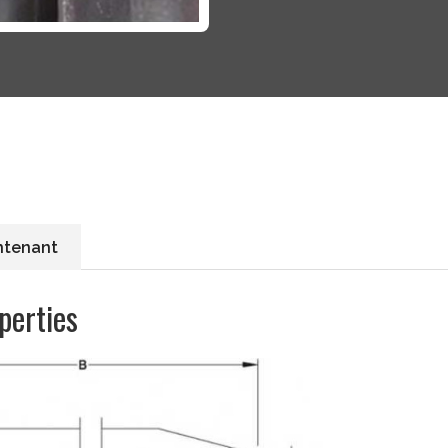
ntenant
operties