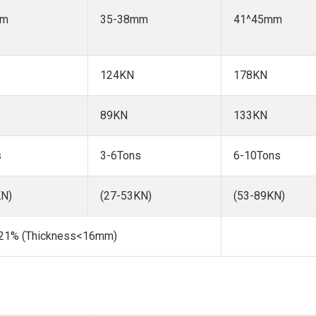
mm
35-38mm
41^45mm
124KN
178KN
89KN
133KN
s
3-6Tons
6-10Tons
KN)
(27-53KN)
(53-89KN)
 21% (Thickness<16mm)